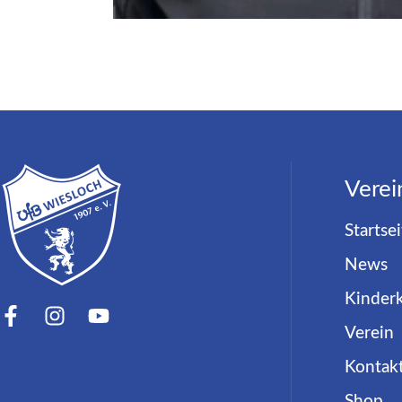
Verei
Startsei
News
Kinder
Verein
Kontak
Shop